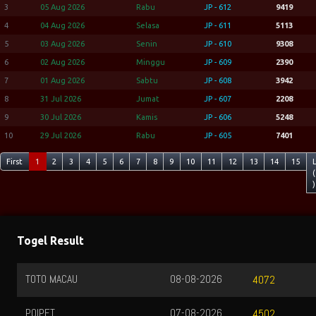
3
05 Aug 2026
Rabu
JP - 612
9419
4
04 Aug 2026
Selasa
JP - 611
5113
5
03 Aug 2026
Senin
JP - 610
9308
6
02 Aug 2026
Minggu
JP - 609
2390
7
01 Aug 2026
Sabtu
JP - 608
3942
8
31 Jul 2026
Jumat
JP - 607
2208
9
30 Jul 2026
Kamis
JP - 606
5248
10
29 Jul 2026
Rabu
JP - 605
7401
First
1
2
3
4
5
6
7
8
9
10
11
12
13
14
15
(
)
Togel Result
TOTO MACAU
08-08-2026
4072
POIPET
07-08-2026
4502