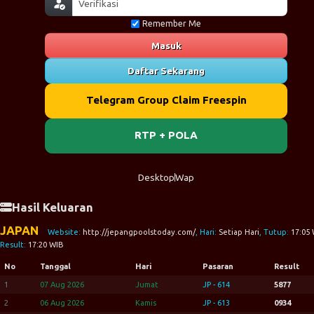
Remember Me
Masuk
Daftar Sekarang
Telegram Group Claim Freespin
RTP + POLA
Desktop
Wap
Hasil Keluaran
JAPAN
Website:
http://jepangpoolstoday.com/
, Hari:
Setiap Hari
, Tutup:
17:05
Result:
17:20 WIB
No
Tanggal
Hari
Pasaran
Result
1
07 Aug 2026
Jumat
JP - 614
5877
2
06 Aug 2026
Kamis
JP - 613
0934